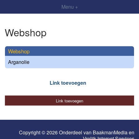
Menu +
Webshop
Webshop
Arganolie
Link toevoegen
Link toevoegen
Copyright © 2026 Onderdeel van
BaakmanMedia
en
Vrolijk Internet Services